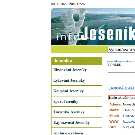
09.08.2026, čas: 12:26
Jeseníky
www.infojeseniky.cz
PAPRSEK
Ubytování Jeseníky
Lyžování Jeseníky
LANOVÁ DRÁH
Koupání Jeseníky
Naše aktuální p
Sport Jeseníky
Adresa:
Nová Se
Mobil:
+420 77
Turistika Jeseníky
Email:
info(za
WWW:
https:/
Zajímavosti Jeseníky
GPS:
50°12'4
Kultura a zábava