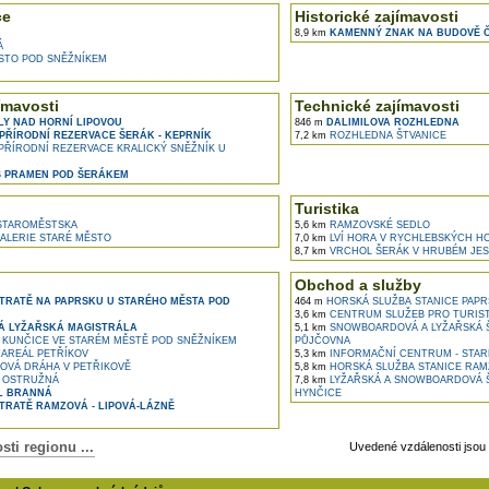
ce
Historické zajímavosti
8,9 km
KAMENNÝ ZNAK NA BUDOVĚ Č.P
Á
STO POD SNĚŽNÍKEM
ímavosti
Technické zajímavosti
LY NAD HORNÍ LIPOVOU
846 m
DALIMILOVA ROZHLEDNA
PŘÍRODNÍ REZERVACE ŠERÁK - KEPRNÍK
7,2 km
ROZHLEDNA ŠTVANICE
ŘÍRODNÍ REZERVACE KRALICKÝ SNĚŽNÍK U
 PRAMEN POD ŠERÁKEM
Turistika
TAROMĚSTSKA
5,6 km
RAMZOVSKÉ SEDLO
ALERIE STARÉ MĚSTO
7,0 km
LVÍ HORA V RYCHLEBSKÝCH H
8,7 km
VRCHOL ŠERÁK V HRUBÉM JES
Obchod a služby
TRATĚ NA PAPRSKU U STARÉHO MĚSTA POD
464 m
HORSKÁ SLUŽBA STANICE PAPR
3,6 km
CENTRUM SLUŽEB PRO TURIST
Á LYŽAŘSKÁ MAGISTRÁLA
5,1 km
SNOWBOARDOVÁ A LYŽAŘSKÁ ŠK
 KUNČICE VE STARÉM MĚSTĚ POD SNĚŽNÍKEM
PŮJČOVNA
AREÁL PETŘÍKOV
5,3 km
INFORMAČNÍ CENTRUM - STAR
OVÁ DRÁHA V PETŘIKOVĚ
5,8 km
HORSKÁ SLUŽBA STANICE RAM
L OSTRUŽNÁ
7,8 km
LYŽAŘSKÁ A SNOWBOARDOVÁ Š
L BRANNÁ
HYNČICE
TRATĚ RAMZOVÁ - LIPOVÁ-LÁZNĚ
ti regionu ...
Uvedené vzdálenosti jsou