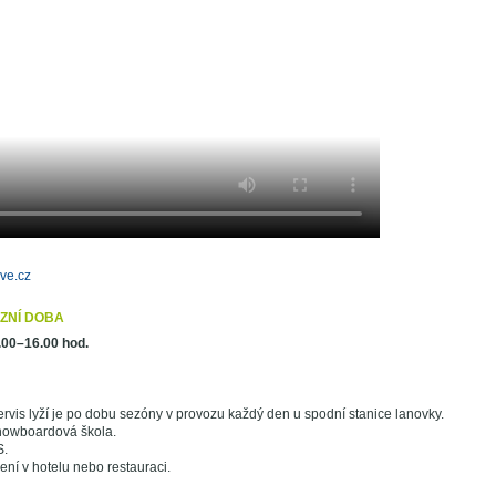
ve.cz
ZNÍ DOBA
.00–16.00 hod.
rvis lyží je po dobu sezóny v provozu každý den u spodní stanice lanovky.
nowboardová škola.
S.
zení v hotelu nebo restauraci.