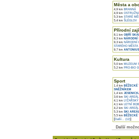
Města a ob
4,9 km
BRANNÁ
4,9 km
OSTRUŽN
5,3 km
STARÉ MĚ
5,4 km
ŠLÉGLOV
Přírodní zaj
8,1 km
OBŘÍ SKÁ
8,3 km
NÁRODNÍ 
9,3 km
NÁRODNÍ P
STARÉHO MĚSTA
9,7 km
ANTONIUS
Kultura
5,0 km
MUZEUM S
5,2 km
PRO-BIO G
Sport
1,4 km
BĚŽECKÉ 
SNĚŽNÍKEM
1,4 km
JESENICK
3,6 km
SKI AREÁL
4,1 km
LYŽAŘSKÝ 
4,1 km
LETNÍ BOB
4,2 km
SKI AREÁ
5,3 km
SKI AREÁ
5,5 km
BĚŽECKÉ 
[
]
Další... (12)
Další možnos