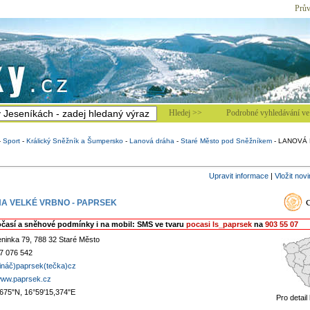
Prův
Hledej >>
Podrobné vyhledávání ve 
-
Sport
-
Králický Sněžník a Šumpersko
-
Lanová dráha
-
Staré Město pod Sněžníkem
-
LANOVÁ 
Upravit informace
|
Vložit nov
A VELKÉ VRBNO - PAPRSEK
očasí a sněhové podmínky i na mobil: SMS ve tvaru
pocasi ls_paprsek
na
903 55 07
ninka 79, 788 32 Staré Město
7 076 542
vináč)paprsek(tečka)cz
/www.paprsek.cz
,675"N, 16°59'15,374"E
Pro detail