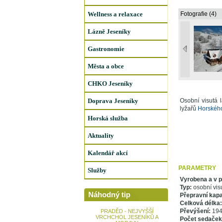
Wellness a relaxace
Fotografie (4)
Lázně Jeseníky
Gastronomie
Města a obce
CHKO Jeseníky
Doprava Jeseníky
Osobní visutá
lyžařů
Horského
Horská služba
Aktuality
Kalendář akcí
PARAMETRY
Služby
Vyrobena a v p
Typ:
osobní vis
Náhodný tip
Přepravní kapa
Celková délka:
Převýšení:
194
PRADĚD - NEJVYŠŠÍ
VRCHCHOL JESENÍKŮ A
Počet sedaček