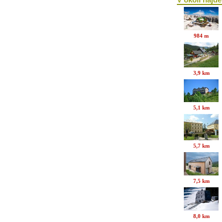
984 m
3,9 km
5,1 km
5,7 km
7,5 km
8,0 km