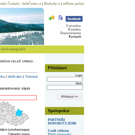
odce Českem - InfoČesko.cz
Beskydy.cz
inPhoto počasí
|
|
O projektu
Kontakty
Doporučujeme
Partneři
všech kategoriích
DRÁHA VELKÉ VRBNO -
Přihlášení
Login
inku
|
Vložit akci
|
Tisknout
Heslo
Spolupráce
PARTNEŘI
DOPORUČUJEME
 klikni (ortofotomapa)
Ceník reklamy
Základní mapa
Přidat ubytování