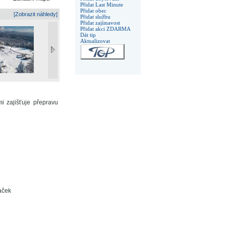
Přidat Last Minute
Přidat obec
[Zobrazit náhledy]
Přidat službu
Přidat zajímavost
Přidat akci ZDARMA
Dát tip
Aktualizovat
 zajišťuje přepravu
aček