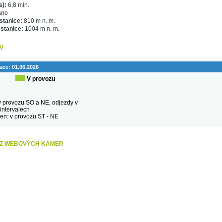
s):
6,8 min.
no
stanice:
810 m n. m.
 stanice:
1004 m n. m.
V
mace:
01.06.2026
V provozu
 v provozu SO a NE, odjezdy v
intervalech
en: v provozu ST - NE
Í Z WEBOVÝCH KAMER