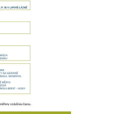
. 36 V LIPOVÉ-LÁZNĚ
ORÁCH
ENÍKU
SEK
Y NA HÁJOVNĚ
OLA, SKISERVIS,
É MĚSTO
ZOVÁ
KOLA BERST - VLEKY
 měřeny vzdušnou čarou.