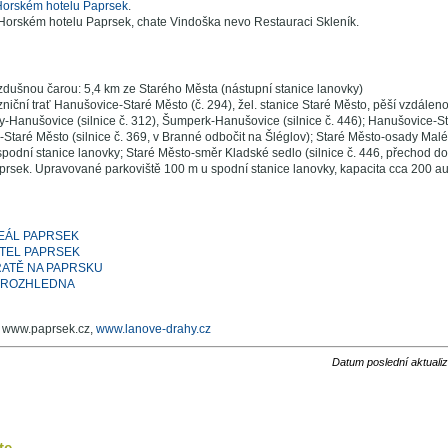
orském hotelu Paprsek
.
 Horském hotelu Paprsek, chate Vindoška nevo Restauraci Skleník.
zdušnou čarou: 5,4 km ze Starého Města (nástupní stanice lanovky)
niční trať Hanušovice-Staré Město (č. 294), žel. stanice Staré Město, pěší vzdáleno
y-Hanušovice (silnice č. 312), Šumperk-Hanušovice (silnice č. 446); Hanušovice-Sta
-Staré Město (silnice č. 369, v Branné odbočit na Šléglov); Staré Město-osady Mal
spodní stanice lanovky; Staré Město-směr Kladské sedlo (silnice č. 446, přechod do
rsek. Upravované parkoviště 100 m u spodní stanice lanovky, kapacita cca 200 au
EÁL PAPRSEK
TEL PAPRSEK
ATĚ NA PAPRSKU
A ROZHLEDNA
: www.paprsek.cz,
www.lanove-drahy.cz
Datum poslední aktuali
e ...