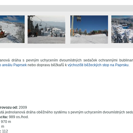
 lanová dráha s pevným uchycením dvoumístných sedaček ochrannými bublinami
 areálu Paprsek
nebo dopravu běžkařů k
výchozišti běžeckých stop na Paprsku
.
rovozu od:
2009
utá jednolanová dráha oběžného systému s pevným uchycením dvoumístných sed
cita:
989 os./hod.
970 m
 m
:
112