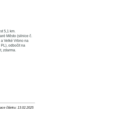
st 5,1 km.
ré Město (silnice č.
é a Velké Vrbno na
 PL), odbočit na
t, zdarma.
zace článku: 13.02.2025