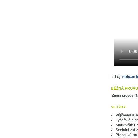
zdroj:
webcamli
BĚŽNÁ PROVO
Zimní provoz:
9
SLUŽBY
Půjčovna a se
Lyžařská a s
Stanoviště H
Sociální zaří
Přezouvárna.