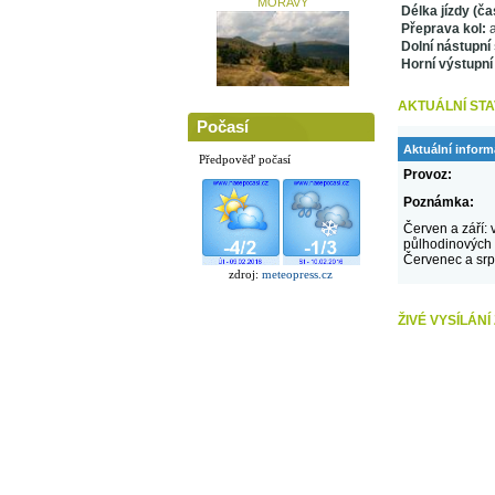
MORAVY
Délka jízdy (ča
Přeprava kol:
a
Dolní nástupní 
Horní výstupní
AKTUÁLNÍ STA
Počasí
Aktuální infor
Předpověď počasí
Provoz:
Poznámka:
Červen a září:
půlhodinových 
Červenec a srp
zdroj:
meteopress.cz
ŽIVÉ VYSÍLÁN