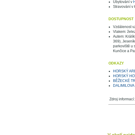
Ubytování v
H
Stravování v
DOSTUPNOST
Vzdálenost v
Vlakem: želez
Autem: Králík
369), Jeseník
parkoviště u 
Kunčice a Pap
ODKAZY
HORSKÝ AR
HORSKÝ HO
BĚŽECKÉ TR
DALIMILOV
Zdroj informací
V okolí najdet