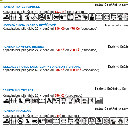
Králický Sněžník a Šum
HORSKY HOTEL PAPRSEK
Kapacita bez přistýlek: 49, v ceně od
1330 Kč
(osoba/noc)
Rychlebské hory
HORSKÁ CHATA KASTE V PETŘÍKOVĚ
Kapacita bez přistýlek: 29, v ceně od
330 Kč
do
470 Kč
(osoba/noc)
Králický Sněž
PENZION NA VRŠKU BRANNÁ
Kapacita bez přistýlek: 24, v ceně od
650 Kč
do
750 Kč
(osoba/noc)
Králický Sněž
WELLNESS HOTEL KOLŠTEJN*** SUPERIOR V BRANNÉ
Kapacita bez přistýlek: 42, v ceně od
986 Kč
do
1080 Kč
(osoba/noc)
Králický Sněžník a Šum
APARTMÁNY TROJICE
Kapacita bez přistýlek: 18, v ceně od
650 Kč
(osoba/noc)
Králický Sněžník a Šum
PENZION KRALIČÁK
Kapacita bez přistýlek: 22, v ceně od
0 Kč
(osoba/noc)