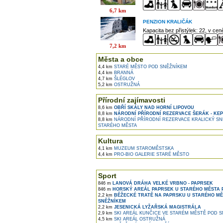
6,7 km
PENZION KRALIČÁK
Kapacita bez přistýlek: 22, v ce
7,2 km
Města a obce
4,4 km
STARÉ MĚSTO POD SNĚŽNÍKEM
4,4 km
BRANNÁ
4,7 km
ŠLÉGLOV
5,2 km
OSTRUŽNÁ
Přírodní zajímavosti
8,6 km
OBŘÍ SKÁLY NAD HORNÍ LIPOVOU
8,8 km
NÁRODNÍ PŘÍRODNÍ REZERVACE ŠERÁK - KE
8,8 km
NÁRODNÍ PŘÍRODNÍ REZERVACE KRALICKÝ SN
STARÉHO MĚSTA
Kultura
4,1 km
MUZEUM STAROMĚSTSKA
4,4 km
PRO-BIO GALERIE STARÉ MĚSTO
Sport
846 m
LANOVÁ DRÁHA VELKÉ VRBNO - PAPRSEK
846 m
HORSKÝ AREÁL PAPRSEK U STARÉHO MĚSTA 
2,2 km
BĚŽECKÉ TRATĚ NA PAPRSKU U STARÉHO MĚ
SNĚŽNÍKEM
2,2 km
JESENICKÁ LYŽAŘSKÁ MAGISTRÁLA
2,9 km
SKI AREÁL KUNČICE VE STARÉM MĚSTĚ POD 
4,5 km
SKI AREÁL OSTRUŽNÁ