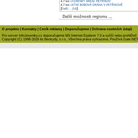
4,7 km
LYŽAŘSKÝ AREÁL PETŘÍKOV
4,7 km
LETNÍ BOBOVÁ DRÁHA V PETŘIKOVĚ
[
]
Další... (14)
Další možnosti regionu ...
O projektu
|
Kontakty
|
Ceník reklamy
|
Doporučujeme
|
Ochrana osobních údajů
Pro server InfoJeseniky.cz doporučujeme MS Internet Explorer 7.0 a vyšší nebo prohlížeč
Copyright (C) 1998-2026 its Beskydy, s.r.o., Všechna práva vyhrazena. Používá Gate.NE