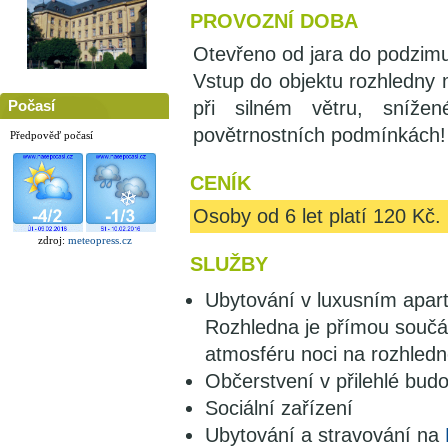
PROVOZNÍ DOBA
Otevřeno od jara do podzim
Vstup do objektu rozhledny 
při silném větru, snížené
Počasí
povětrnostních podmínkách!
Předpověď počasí
CENÍK
Osoby od 6 let platí 120 Kč.
zdroj:
meteopress.cz
SLUŽBY
Ubytování v luxusním apar
Rozhledna je přímou součá
atmosféru noci na rozhledn
Občerstvení v přilehlé bud
Sociální zařízení
Ubytování a stravování na