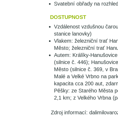
Svatební obřady na rozhle
DOSTUPNOST
Vzdálenost vzdušnou čarou
stanice lanovky)
Vlakem: železniční trať Ha
Město; železniční trať Han
Autem: Králíky-Hanušovice 
(silnice č. 446); Hanušovic
Město (silnice č. 369, v B
Malé a Velké Vrbno na park
kapacita cca 200 aut, zdar
Pěšky: ze Starého Města p
2,1 km; z Velkého Vrbna (p
Zdroj informací: dalimilovar