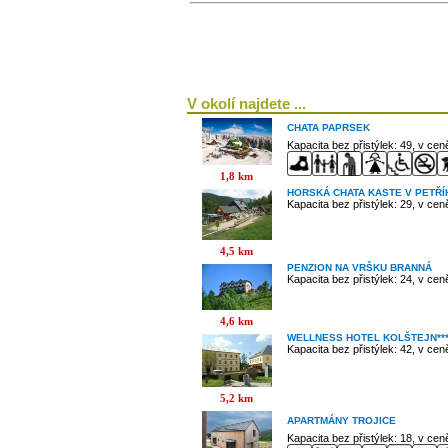
V okolí najdete ...
CHATA PAPRSEK
Kapacita bez přistýlek: 49, v ce
1,8 km
HORSKÁ CHATA KASTE V PETŘ
Kapacita bez přistýlek: 29, v ce
4,5 km
PENZION NA VRŠKU BRANNÁ
Kapacita bez přistýlek: 24, v ce
4,6 km
WELLNESS HOTEL KOLŠTEJN**
Kapacita bez přistýlek: 42, v ce
5,2 km
APARTMÁNY TROJICE
Kapacita bez přistýlek: 18, v ce