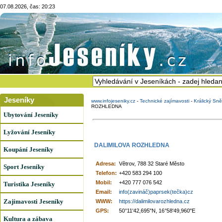
07.08.2026, čas: 20:23
Jeseníky
www.infojeseniky.cz
-
Technické zajímavosti
-
Králický Sn
ROZHLEDNA
Ubytování Jeseníky
Lyžování Jeseníky
DALIMILOVA ROZHLEDNA
Koupání Jeseníky
Adresa:
Větrov, 788 32 Staré Město
Sport Jeseníky
Telefon:
+420 583 294 100
Mobil:
+420 777 076 542
Turistika Jeseníky
Email:
info(zavináč)paprsek(tečka)cz
Zajímavosti Jeseníky
WWW:
https://dalimilovarozhledna.cz
GPS:
50°11'42,695"N, 16°58'49,960"E
Kultura a zábava