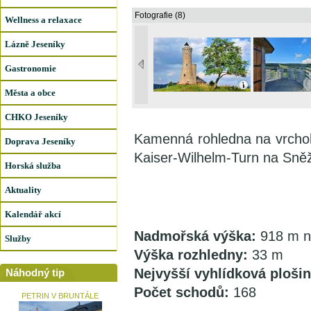
Fotografie (8)
Wellness a relaxace
Lázně Jeseníky
Gastronomie
Města a obce
CHKO Jeseníky
Kamenná rohledna na vrcholu
Doprava Jeseníky
Kaiser-Wilhelm-Turn na Sněž
Horská služba
Aktuality
Kalendář akcí
Nadmořská výška:
918 m n
Služby
Výška rozhledny:
33 m
Nejvyšší vyhlídková plošin
Náhodný tip
Počet schodů:
168
PETRIN V BRUNTÁLE