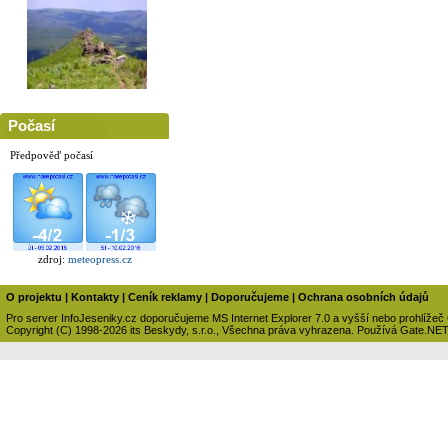
Počasí
Předpověď počasí
zdroj:
meteopress.cz
O projektu
|
Kontakty
|
Ceník reklamy
|
Doporučujeme
|
Ochrana osobních údajů
Pro server InfoJeseniky.cz doporučujeme MS Internet Explorer 7.0 a vyšší nebo prohlížeč
Copyright (C) 1998-2026 its Beskydy, s.r.o., Všechna práva vyhrazena. Používá Gate.NE