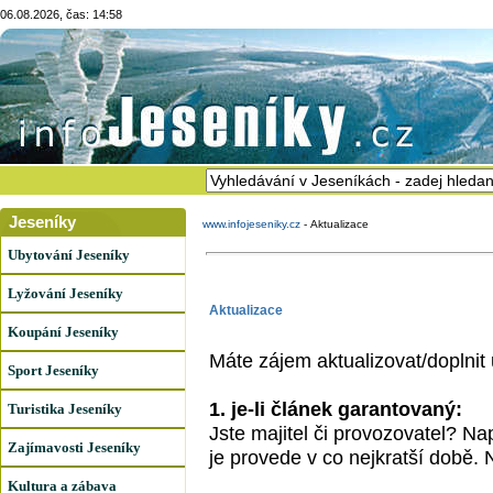
06.08.2026, čas: 14:58
Jeseníky
www.infojeseniky.cz
-
Aktualizace
Ubytování Jeseníky
Lyžování Jeseníky
Aktualizace
Koupání Jeseníky
Máte zájem aktualizovat/doplni
Sport Jeseníky
1. je-li článek garantovaný:
Turistika Jeseníky
Jste majitel či provozovatel? N
Zajímavosti Jeseníky
je provede v co nejkratší době
Kultura a zábava