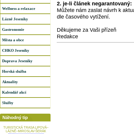
2. je-li článek negarantovaný:
Wellness a relaxace
Můžete nám zaslat návrh k aktua
dle časového vytížení.
Lázně Jeseníky
Děkujeme za Vaši přízeň
Gastronomie
Redakce
Města a obce
CHKO Jeseníky
Doprava Jeseníky
Horská služba
Aktuality
Kalendář akcí
Služby
Náhodný tip
TURISTICKÁ TRASA LIPOVÁ–
LÁZNĚ–MIROSLAV-ŠERÁK