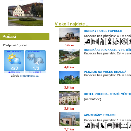
V okolí najdete ...
HORSKY HOTEL PAPRSEK
Počasí
Kapacita bez přistýlek: 49, v ce
576 m
Předpověď počasí
HORSKÁ CHATA KASTE V PETŘ
Kapacita bez přistýlek: 29, v ce
4,0 km
PENZION NA VRŠKU BRANNÁ
Kapacita bez přistýlek: 24, v ce
zdroj:
meteopress.cz
5,6 km
HOTEL POHODA - STARÉ MĚST
(osoba/noc)
5,6 km
APARTMÁNY TROJICE
Kapacita bez přistýlek: 18, v ce
7,7 km