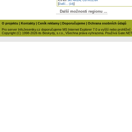
4,4 km
SKI AREÁL OSTRUŽNÁ
[
]
Další... (14)
Další možnosti regionu ...
O projektu
|
Kontakty
|
Ceník reklamy
|
Doporučujeme
|
Ochrana osobních údajů
Pro server InfoJeseniky.cz doporučujeme MS Internet Explorer 7.0 a vyšší nebo prohlížeč
Copyright (C) 1998-2026 its Beskydy, s.r.o., Všechna práva vyhrazena. Používá Gate.NE