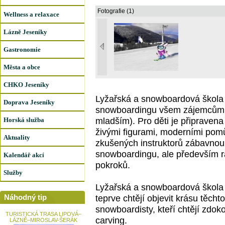
Fotografie (1)
Wellness a relaxace
Lázně Jeseníky
Gastronomie
Města a obce
CHKO Jeseníky
Lyžařská a snowboardová škol
Doprava Jeseníky
snowboardingu všem zájemcům od
mladším). Pro děti je připraven
Horská služba
živými figurami, moderními pom
Aktuality
zkušených instruktorů zábavnou
snowboardingu, ale především r
Kalendář akcí
pokroků.
Služby
Lyžařská a snowboardová škola j
Náhodný tip
teprve chtějí objevit krásu těchto
snowboardisty, kteří chtějí zdokon
TURISTICKÁ TRASA LIPOVÁ–
carving.
LÁZNĚ–MIROSLAV-ŠERÁK