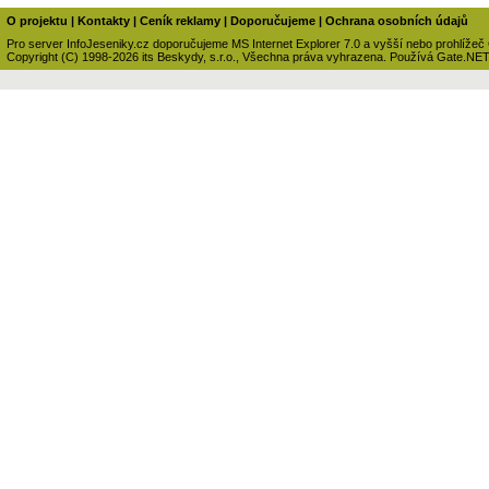
O projektu
|
Kontakty
|
Ceník reklamy
|
Doporučujeme
|
Ochrana osobních údajů
Pro server InfoJeseniky.cz doporučujeme MS Internet Explorer 7.0 a vyšší nebo prohlížeč
Copyright (C) 1998-2026 its Beskydy, s.r.o., Všechna práva vyhrazena. Používá Gate.NE