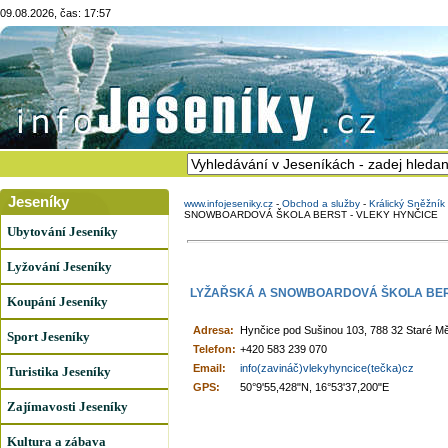
09.08.2026, čas: 17:57
Jeseníky
www.infojeseniky.cz
-
Obchod a služby
-
Králický Sněžní
SNOWBOARDOVÁ ŠKOLA BERST - VLEKY HYNČICE
Ubytování Jeseníky
Lyžování Jeseníky
LYŽAŘSKÁ A SNOWBOARDOVÁ ŠKOLA BERS
Koupání Jeseníky
Adresa:
Hynčice pod Sušinou 103, 788 32 Staré M
Sport Jeseníky
Telefon:
+420 583 239 070
Email:
info(zavináč)vlekyhyncice(tečka)cz
Turistika Jeseníky
GPS:
50°9'55,428"N, 16°53'37,200"E
Zajímavosti Jeseníky
Kultura a zábava