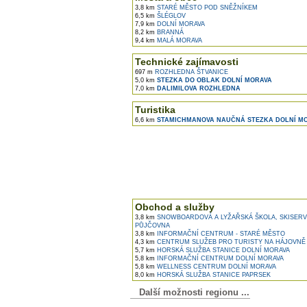
3,8 km
STARÉ MĚSTO POD SNĚŽNÍKEM
6,5 km
ŠLÉGLOV
7,9 km
DOLNÍ MORAVA
8,2 km
BRANNÁ
9,4 km
MALÁ MORAVA
Technické zajímavosti
697 m
ROZHLEDNA ŠTVANICE
5,0 km
STEZKA DO OBLAK DOLNÍ MORAVA
7,0 km
DALIMILOVA ROZHLEDNA
Turistika
6,6 km
STAMICHMANOVA NAUČNÁ STEZKA DOLNÍ M
Obchod a služby
3,8 km
SNOWBOARDOVÁ A LYŽAŘSKÁ ŠKOLA, SKISERV
PŮJČOVNA
3,8 km
INFORMAČNÍ CENTRUM - STARÉ MĚSTO
4,3 km
CENTRUM SLUŽEB PRO TURISTY NA HÁJOVNĚ
5,7 km
HORSKÁ SLUŽBA STANICE DOLNÍ MORAVA
5,8 km
INFORMAČNÍ CENTRUM DOLNÍ MORAVA
5,8 km
WELLNESS CENTRUM DOLNÍ MORAVA
8,0 km
HORSKÁ SLUŽBA STANICE PAPRSEK
Další možnosti regionu ...