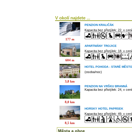
V okolí najdete ...
PENZION KRALIČÁK
Kapacita bez přistýlek: 22, v ce
177 m
APARTMÁNY TROJICE
Kapacita bez přistýlek: 18, v ce
604 m
HOTEL POHODA - STARÉ MĚST
(osoba/noc)
3,8 km
PENZION NA VRŠKU BRANNÁ
Kapacita bez přistýlek: 24, v ce
8,0 km
HORSKY HOTEL PAPRSEK
Kapacita bez přistýlek: 49, v ce
8,5 km
Města a obce