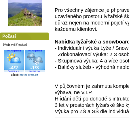
Pro všechny zájemce je připrav
uzavřeného prostoru lyžařské ško
důraz nejen na moderní pojetí vý
každému klientovi.
Počasí
Nabídka lyžařské a snowboar
Předpověď počasí
- Individuální výuka Lyže / Sno
- Zdokonalovací výuka: 2-3 osob
- Skupinová výuka: 4 a více oso
- Balíčky služeb - výhodná nabí
zdroj:
meteopress.cz
V půjčovném je zahrnuta komple
výbava, ne V.I.P.
Hlídání dětí po dohodě s intruktor
3 let v prostorách lyžařské školk
Výuka pro ZŠ a SŠ dle individuá