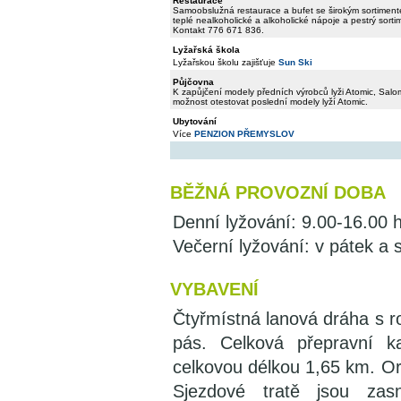
Restaurace
Samoobslužná restaurace a bufet se širokým sortimente
teplé nealkoholické a alkoholické nápoje a pestrý sorti
Kontakt 776 671 836.
Lyžařská škola
Lyžařskou školu zajišťuje
Sun Ski
Půjčovna
K zapůjčení modely předních výrobců lyži Atomic, Sa
možnost otestovat poslední modely lyží Atomic.
Ubytování
Více
PENZION PŘEMYSLOV
BĚŽNÁ PROVOZNÍ DOBA
Denní lyžování: 9.00-16.00 
Večerní lyžování: v pátek a
VYBAVENÍ
Čtyřmístná lanová dráha s r
pás. Celková přepravní k
celkovou délkou 1,65 km. O
Sjezdové tratě jsou za