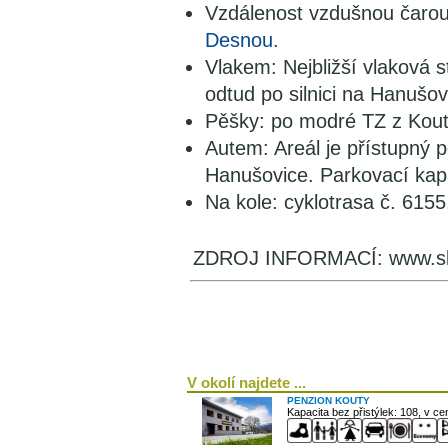
Vzdálenost vzdušnou čaro
Desnou
.
Vlakem: Nejbližší vlaková 
odtud po silnici na Hanušov
Pěšky: po modré TZ z Kout
Autem: Areál je přístupný p
Hanušovice. Parkovací kapa
Na kole: cyklotrasa č. 6155
ZDROJ INFORMACÍ: www.sk
V okolí najdete ...
PENZION KOUTY
Kapacita bez přistýlek: 108, v c