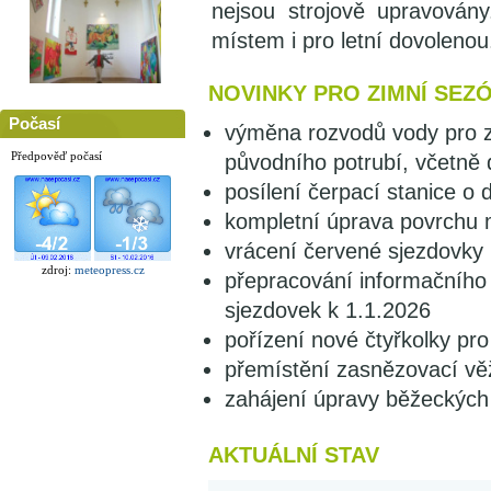
nejsou strojově upravovány
místem i pro letní dovolenou
NOVINKY PRO ZIMNÍ SEZÓ
Počasí
výměna rozvodů vody pro 
Předpověď počasí
původního potrubí, včetně 
posílení čerpací stanice o 
kompletní úprava povrchu 
vrácení červené sjezdovky 
zdroj:
meteopress.cz
přepracování informačního 
sjezdovek k 1.1.2026
pořízení nové čtyřkolky pr
přemístění zasnězovací vě
zahájení úpravy běžeckých
AKTUÁLNÍ STAV