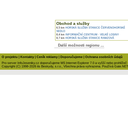
Obchod a služby
6,5 km
HORSKÁ SLUŽBA STANICE ČERVENOHORSKÉ
SEDLO
8,4 km
INFORMAČNÍ CENTRUM - VELKÉ LOSINY
9,7 km
HORSKÁ SLUŽBA STANICE RAMZOVÁ
Další možnosti regionu ...
O projektu
|
Kontakty
|
Ceník reklamy
|
Doporučujeme
|
Ochrana osobních údajů
Pro server InfoJeseniky.cz doporučujeme MS Internet Explorer 7.0 a vyšší nebo prohlížeč
Copyright (C) 1998-2026 its Beskydy, s.r.o., Všechna práva vyhrazena. Používá Gate.NE