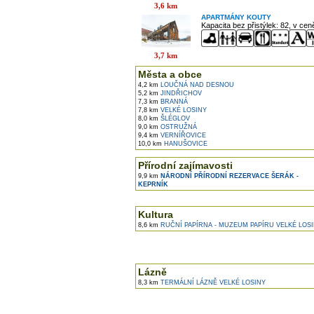
3,6 km
APARTMÁNY KOUTY
Kapacita bez přistýlek: 82, v ce
3,7 km
Města a obce
4,2 km
LOUČNÁ NAD DESNOU
5,2 km
JINDŘICHOV
7,3 km
BRANNÁ
7,8 km
VELKÉ LOSINY
8,0 km
ŠLÉGLOV
9,0 km
OSTRUŽNÁ
9,4 km
VERNÍŘOVICE
10,0 km
HANUŠOVICE
Přírodní zajímavosti
9,9 km
NÁRODNÍ PŘÍRODNÍ REZERVACE ŠERÁK -
KEPRNÍK
Kultura
8,6 km
RUČNÍ PAPÍRNA - MUZEUM PAPÍRU VELKÉ LOS
Lázně
8,3 km
TERMÁLNÍ LÁZNĚ VELKÉ LOSINY