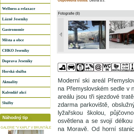
Odpovědná osoba:
Desná a.s.
Wellness a relaxace
Fotografie (8)
Lázně Jeseníky
Gastronomie
Města a obce
CHKO Jeseníky
Doprava Jeseníky
Horská služba
Moderní ski areál Přemyslo
Aktuality
na Přemyslovském sedle v 
Kalendář akcí
areálu jsou tři sjezdové trat
Služby
zdarma parkoviště, obslužný
lyžařskou školou, půjčovn
Náhodný tip
osvětlena a se svojí délkou
GALERIE "V KAPLI" V BRUNTÁLE
na Moravě. Od horní stanic