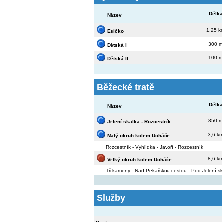
Délk
Název
1,25 
Esíčko
300 
Dětská I
100 
Dětská II
Běžecké tratě
Délk
Název
850 
Jelení skalka - Rozcestník
3,6 k
Malý okruh kolem Ucháče
Rozcestník - Vyhlídka - Javoří - Rozcestník
8,6 k
Velký okruh kolem Ucháče
Tři kameny - Nad Pekařskou cestou - Pod Jelení sk
Služby