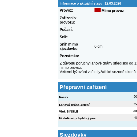
Informace o aktuální stavu:
12.03.2026
Provoz:
Mimo provoz
Zařízení v
provozu:
Počasí:
Sníh:
Sníh mimo
0 cm
sjezdovku:
Poznámka:
Z důvodu poruchy lanové dráhy středisko od 1
mimo provoz.
Večerní lyžování v této lyžařské sezóně ukonč
Přepravní zařízení
Dé
Název
75
Lanová dráha Jelení
30
Vlek SINGLE
4
Modulární pohyblivý pás
Sjezdovky