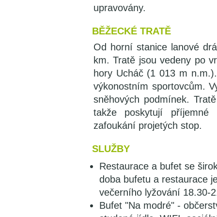
upravovány.
BĚŽECKÉ TRATĚ
Od horní stanice lanové dr
km. Tratě jsou vedeny po vr
hory Ucháč (1 013 m n.m.).
výkonostním sportovcům. V
sněhových podmínek. Tratě 
takže poskytují příjemné
zafoukání projetých stop.
SLUŽBY
Restaurace a bufet se šir
doba bufetu a restaurace j
večerního lyžování 18.30-2
Bufet "Na modré" - občerst