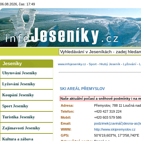
06.08.2026, čas: 17:49
Jeseníky
www.infojeseniky.cz
-
Sport
-
Hrubý Jeseník
-
Lyžování
-
L
Ubytování Jeseníky
Lyžování Jeseníky
SKI AREÁL PŘEMYSLOV
Koupání Jeseníky
Naše aktuální počasí a sněhové podmínky i na m
Sport Jeseníky
Adresa:
Přemyslov, 788 11 Loučná na
Telefon:
+420 427 319 224
Turistika Jeseníky
Mobil:
+420 603 579 586
Email:
podzimek(zavináč)desna-as(t
Zajímavosti Jeseníky
WWW:
http://www.skipremyslov.cz
GPS:
50°6'19,603"N, 17°3'58,740"E
Kultura a zábava