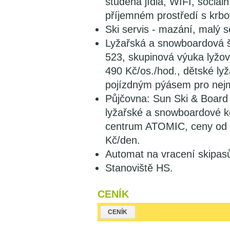
studená jídla, WIFI, sociál
příjemném prostředí s krb
Ski servis - mazání, malý ser
Lyžařská a snowboardová šk
523, skupinová výuka lyžov
490 Kč/os./hod., dětské ly
pojízdným pýásem pro nej
Půjčovna: Sun Ski & Board 
lyžařské a snowboardové k
centrum ATOMIC, ceny od 3
Kč/den.
Automat na vracení skipas
Stanoviště HS.
CENÍK
CENÍK