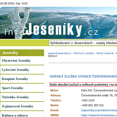
10.08.2026, čas: 8:53
Jeseníky
www.infojeseniky.cz
-
Obchod a služby
-
Hrubý Jeseník
-
SEDLO
Ubytování Jeseníky
Lyžování Jeseníky
HORSKÁ SLUŽBA STANICE ČERVENOHORS
Koupání Jeseníky
Naše aktuální počasí a sněhové podmínky i na m
Sport Jeseníky
Místo:
Dům HS, Červenohorské se
Adresa:
Červenohorské sedlo 76, 
Turistika Jeseníky
Telefon:
+420 1210
Mobil:
+420 601 302 611
Zajímavosti Jeseníky
Email:
hsjeseniky(zavináč)horska
Kultura a zábava
WWW:
https://www.horskasluzba.cz/