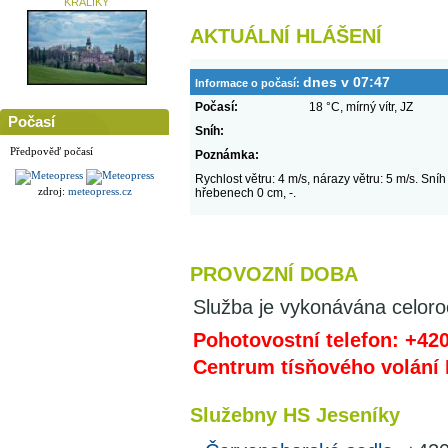
KRÁLÍKY
AKTUÁLNÍ HLÁŠENÍ
dnes v 07:47
Informace o počasí:
Počasí:
18 °C, mírný vítr, JZ
Počasí
Sníh:
Předpověď počasí
Poznámka:
Rychlost větru: 4 m/s, nárazy větru: 5 m/s. Sníh
zdroj:
meteopress.cz
hřebenech 0 cm, -.
PROVOZNÍ DOBA
Služba je vykonávána celoroč
Pohotovostní telefon: +42
Centrum tísňového volání 
Služebny HS Jeseníky