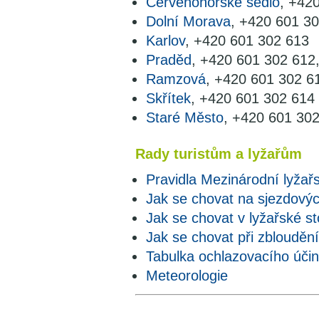
Červenohorské sedlo
, +42
Dolní Morava
, +420 601 3
Karlov
, +420 601 302 613
Praděd
, +420 601 302 612
Ramzová
, +420 601 302 6
Skřítek
, +420 601 302 614
Staré Město
, +420 601 30
Rady turistům a lyžařům
Pravidla Mezinárodní lyžař
Jak se chovat na sjezdovýc
Jak se chovat v lyžařské s
Jak se chovat při zblouděn
Tabulka ochlazovacího účink
Meteorologie