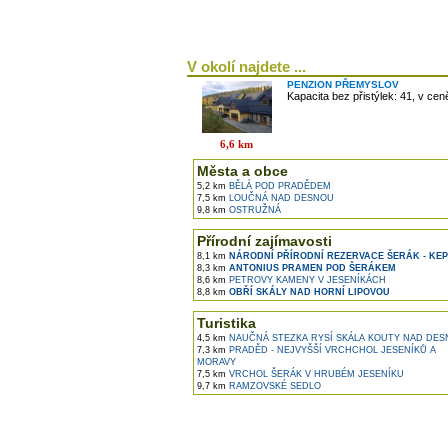
V okolí najdete ...
PENZION PŘEMYSLOV
Kapacita bez přistýlek: 41, v ce
6,6 km
Města a obce
5,2 km
BĚLÁ POD PRADĚDEM
7,5 km
LOUČNÁ NAD DESNOU
9,8 km
OSTRUŽNÁ
Přírodní zajímavosti
8,1 km
NÁRODNÍ PŘÍRODNÍ REZERVACE ŠERÁK - KE
8,3 km
ANTONIUS PRAMEN POD ŠERÁKEM
8,6 km
PETROVY KAMENY V JESENÍKÁCH
8,8 km
OBŘÍ SKÁLY NAD HORNÍ LIPOVOU
Turistika
4,5 km
NAUČNÁ STEZKA RYSÍ SKÁLA KOUTY NAD DE
7,3 km
PRADĚD - NEJVYŠŠÍ VRCHCHOL JESENÍKŮ A
MORAVY
7,5 km
VRCHOL ŠERÁK V HRUBÉM JESENÍKU
9,7 km
RAMZOVSKÉ SEDLO