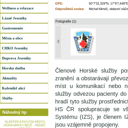
GPS:
50°7'32,329"N, 17°9'7,648"E
Wellness a relaxace
Odpovědná osoba:
Michal Klimeš, oblastní náče
Lázně Jeseníky
Fotografie (1)
Gastronomie
Města a obce
CHKO Jeseníky
Doprava Jeseníky
Horská služba
Členové Horské služby po
zranění a obstarávají převoz
Aktuality
míst u komunikací nebo n
Kalendář akcí
služby odvezou pacienty do 
Služby
hradí tyto služby prostředni
HS ČR spolupracuje se vš
Náhodný tip
Systému (IZS), je členem 
KLÁŠTER A POUTNÍ MÍSTO
jsou vzájemně propojeny.
HORA MATKY BOŽÍ - HEDEČ