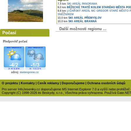
7,5 km
SKI AREÁL PANORAMA
9,0 km
BĚŽECKÉ TRATĚ KOLEM STARÉHO MĚSTA PO
9,6 km
LYŽAŘSKÝ AREÁL MC GREGOR STARÉ MĚSTO 
SNĚŽNÍKEM
10,0 km
SKI AREÁL PŘEMYSLOV
10,0 km
SKI AREÁL BRANNÁ
Další možnosti regionu ...
Počasí
Předpověď počasí
zdroj:
meteopress.cz
O projektu
|
Kontakty
|
Ceník reklamy
|
Doporučujeme
|
Ochrana osobních údajů
Pro server InfoJeseniky.cz doporučujeme MS Internet Explorer 7.0 a vyšší nebo prohlížeč
Copyright (C) 1998-2026 its Beskydy, s.r.o., Všechna práva vyhrazena. Používá Gate.NE