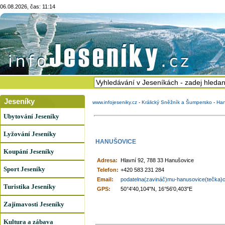
06.08.2026, čas: 11:14
Jeseníky
www.infojeseniky.cz
-
Králický Sněžník a Šumpersko
-
Han
Ubytování Jeseníky
Lyžování Jeseníky
HANUŠOVICE
Koupání Jeseníky
Adresa:
Hlavní 92, 788 33 Hanušovice
Sport Jeseníky
Telefon:
+420 583 231 284
Email:
podatelna(zavináč)mu-hanusovice(tečka)
Turistika Jeseníky
GPS:
50°4'40,104"N, 16°56'0,403"E
Zajímavosti Jeseníky
Kultura a zábava