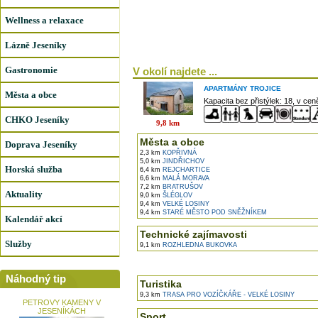
Wellness a relaxace
Lázně Jeseníky
Gastronomie
V okolí najdete ...
APARTMÁNY TROJICE
Města a obce
Kapacita bez přistýlek: 18, v ce
CHKO Jeseníky
9,8 km
Města a obce
Doprava Jeseníky
2,3 km
KOPŘIVNÁ
5,0 km
JINDŘICHOV
Horská služba
6,4 km
REJCHARTICE
6,6 km
MALÁ MORAVA
7,2 km
BRATRUŠOV
Aktuality
9,0 km
ŠLÉGLOV
9,4 km
VELKÉ LOSINY
9,4 km
STARÉ MĚSTO POD SNĚŽNÍKEM
Kalendář akcí
Technické zajímavosti
Služby
9,1 km
ROZHLEDNA BUKOVKA
Náhodný tip
Turistika
9,3 km
TRASA PRO VOZÍČKÁŘE - VELKÉ LOSINY
PETROVY KAMENY V
JESENÍKÁCH
Sport