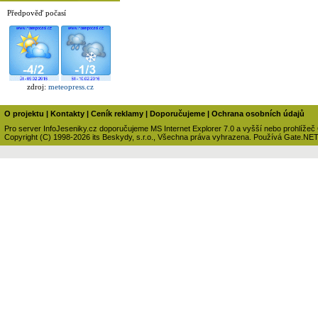
Předpověď počasí
zdroj:
meteopress.cz
O projektu
|
Kontakty
|
Ceník reklamy
|
Doporučujeme
|
Ochrana osobních údajů
Pro server InfoJeseniky.cz doporučujeme MS Internet Explorer 7.0 a vyšší nebo prohlížeč
Copyright (C) 1998-2026 its Beskydy, s.r.o., Všechna práva vyhrazena. Používá Gate.NE