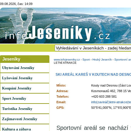
09.08.2026, čas: 14:09
Jeseníky
www.infojeseniky.cz
-
Sport
-
Hrubý Jeseník
-
Sportovní ar
LETNÍ ATRAKCE
Ubytování Jeseníky
SKI AREÁL KAREŠ V KOUTECH NAD DESNO
Lyžování Jeseníky
Místo:
Kouty nad Desnou (část Lo
Koupání Jeseníky
Adresa:
Kosmonautů 462, 788 15 Ve
Telefon:
+420 603 288 581
Sport Jeseníky
Email:
info(zavináč)letni-atrakce(t
GPS:
50°5'41,000"N, 17°6'0,900"
Turistika Jeseníky
Zajímavosti Jeseníky
Sportovní areál se nachází 
Kultura a zábava