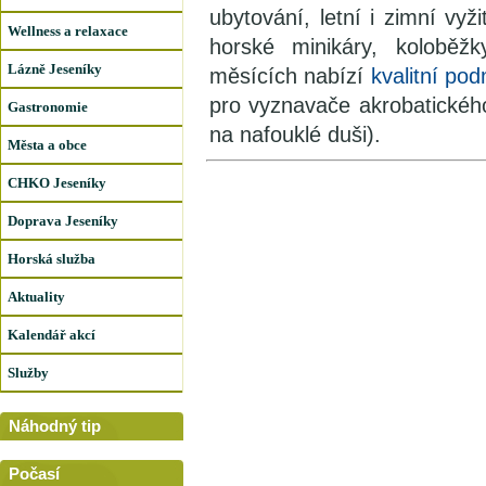
ubytování, letní i zimní vyž
Wellness a relaxace
horské minikáry, koloběžk
Lázně Jeseníky
měsících nabízí
kvalitní po
pro vyznavače akrobatickéh
Gastronomie
na nafouklé duši).
Města a obce
CHKO Jeseníky
Doprava Jeseníky
Horská služba
Aktuality
Kalendář akcí
Služby
Náhodný tip
Počasí