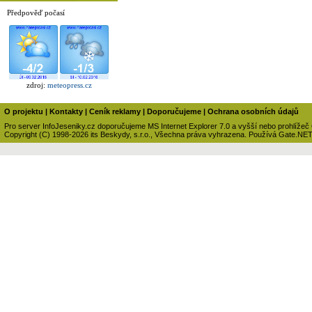
Předpověď počasí
zdroj:
meteopress.cz
O projektu
|
Kontakty
|
Ceník reklamy
|
Doporučujeme
|
Ochrana osobních údajů
Pro server InfoJeseniky.cz doporučujeme MS Internet Explorer 7.0 a vyšší nebo prohlížeč
Copyright (C) 1998-2026 its Beskydy, s.r.o., Všechna práva vyhrazena. Používá Gate.NE