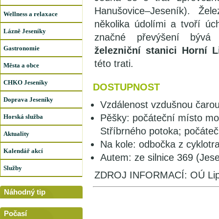
Hanušovice–Jeseník). Žel
Wellness a relaxace
několika údolími a tvoří ú
Lázně Jeseníky
značné převýšení býv
Gastronomie
železniční stanici Horní
této trati.
Města a obce
CHKO Jeseníky
DOSTUPNOST
Doprava Jeseníky
Vzdálenost vzdušnou čarou
Pěšky: počáteční místo m
Horská služba
Stříbrného potoka; počáte
Aktuality
Na kole: odbočka z cyklotr
Kalendář akcí
Autem: ze silnice 369 (Jes
Služby
ZDROJ INFORMACÍ: OÚ Lip
Náhodný tip
Počasí