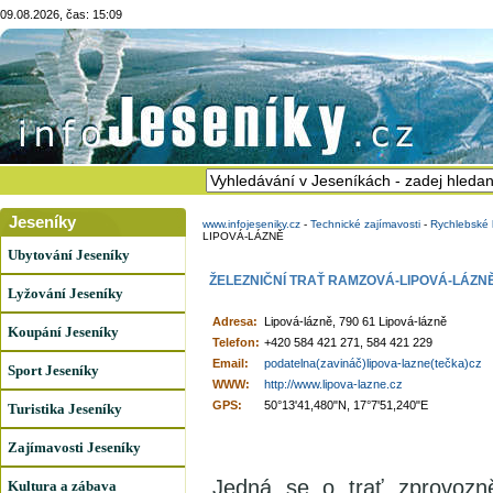
09.08.2026, čas: 15:09
Jeseníky
www.infojeseniky.cz
-
Technické zajímavosti
-
Rychlebské 
LIPOVÁ-LÁZNĚ
Ubytování Jeseníky
ŽELEZNIČNÍ TRAŤ RAMZOVÁ-LIPOVÁ-LÁZN
Lyžování Jeseníky
Adresa:
Lipová-lázně, 790 61 Lipová-lázně
Koupání Jeseníky
Telefon:
+420 584 421 271, 584 421 229
Email:
podatelna(zavináč)lipova-lazne(tečka)cz
Sport Jeseníky
WWW:
http://www.lipova-lazne.cz
GPS:
50°13'41,480"N, 17°7'51,240"E
Turistika Jeseníky
Zajímavosti Jeseníky
Jedná se o trať zprovozn
Kultura a zábava