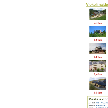
V okolí najdet
2,3 km
6,0 km
6,0 km
9,4 km
9,5 km
Města a ob
1,4 km
OSTRUŽN
5,6 km
BRANNÁ