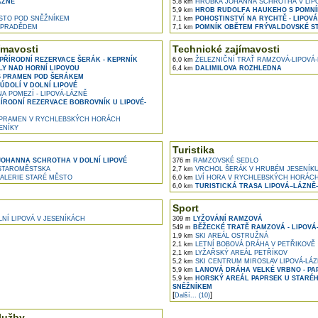
ÁZNĚ
5,8 km
HROBKA JOHANNA SCHROTHA V LIP
5,9 km
HROB RUDOLFA HAUKEHO S POMNÍK
STO POD SNĚŽNÍKEM
7,1 km
POHOSTINSTVÍ NA RYCHTĚ - LIPOV
 PRADĚDEM
7,1 km
POMNÍK OBĚTEM FRÝVALDOVSKÉ ST
ímavosti
Technické zajímavosti
PŘÍRODNÍ REZERVACE ŠERÁK - KEPRNÍK
6,0 km
ŽELEZNIČNÍ TRAŤ RAMZOVÁ-LIPOVÁ
LY NAD HORNÍ LIPOVOU
6,4 km
DALIMILOVA ROZHLEDNA
 PRAMEN POD ŠERÁKEM
ÚDOLÍ V DOLNÍ LIPOVÉ
A POMEZÍ - LIPOVÁ-LÁZNĚ
ÍRODNÍ REZERVACE BOBROVNÍK U LIPOVÉ-
PRAMEN V RYCHLEBSKÝCH HORÁCH
ENÍKY
Turistika
OHANNA SCHROTHA V DOLNÍ LIPOVÉ
376 m
RAMZOVSKÉ SEDLO
TAROMĚSTSKA
2,7 km
VRCHOL ŠERÁK V HRUBÉM JESENÍK
ALERIE STARÉ MĚSTO
6,0 km
LVÍ HORA V RYCHLEBSKÝCH HORÁC
6,0 km
TURISTICKÁ TRASA LIPOVÁ–LÁZNĚ
Sport
NÍ LIPOVÁ V JESENÍKÁCH
309 m
LYŽOVÁNÍ RAMZOVÁ
549 m
BĚŽECKÉ TRATĚ RAMZOVÁ - LIPOVÁ
1,9 km
SKI AREÁL OSTRUŽNÁ
2,1 km
LETNÍ BOBOVÁ DRÁHA V PETŘIKOVĚ
2,1 km
LYŽAŘSKÝ AREÁL PETŘÍKOV
5,2 km
SKI CENTRUM MIROSLAV LIPOVÁ-LÁ
5,9 km
LANOVÁ DRÁHA VELKÉ VRBNO - PA
5,9 km
HORSKÝ AREÁL PAPRSEK U STARÉH
SNĚŽNÍKEM
[
]
Další... (10)
lužby