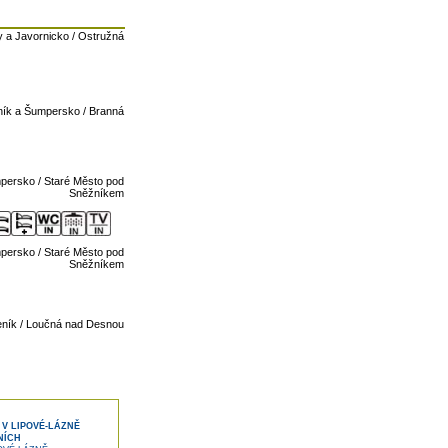
 a Javornicko / Ostružná
ník a Šumpersko / Branná
persko / Staré Město pod
Sněžníkem
persko / Staré Město pod
Sněžníkem
ník / Loučná nad Desnou
 V LIPOVÉ-LÁZNĚ
NÍCH