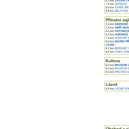
6,5 km
LIPOVÁ-L
7,5 km
ŠLÉGLOV
9,4 km
STARÉ MĚ
9,6 km
BĚLÁ POD
Přírodní zaj
2,4 km
NÁRODNÍ 
2,4 km
OBŘÍ SKÁ
4,0 km
ANTONIUS
6,3 km
ANENSKÉ 
7,8 km
JESKYNĚ N
8,4 km
NÁVRH PŘ
LÁZNÍ
8,7 km
BERNSKÝ 
9,9 km
CHKO JES
Kultura
6,0 km
MUZEUM J
9,0 km
MUZEUM S
9,3 km
PRO-BIO G
Lázně
6,9 km
LÁZNĚ DOL
Obchod a s