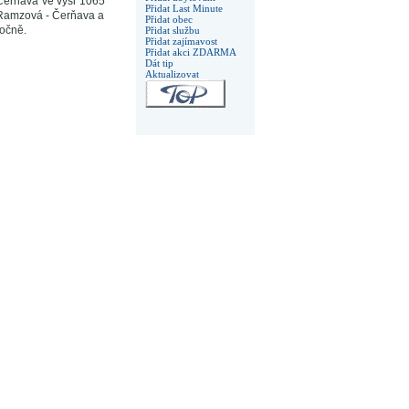
 Černava ve výši 1065
Přidat Last Minute
a Ramzová - Čerňava a
Přidat obec
očně.
Přidat službu
Přidat zajímavost
Přidat akci ZDARMA
Dát tip
Aktualizovat