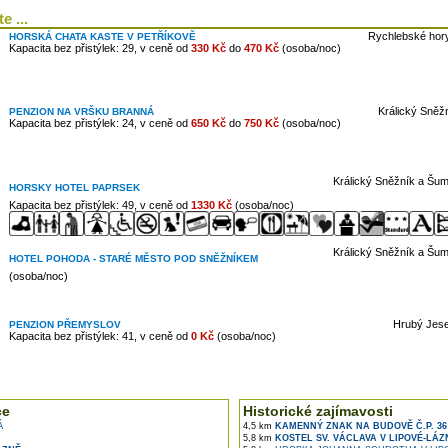
e ...
Rychlebské hory
HORSKÁ CHATA KASTE V PETŘÍKOVĚ
Kapacita bez přistýlek: 29, v ceně od
330 Kč
do
470 Kč
(osoba/noc)
Králický Sněž
PENZION NA VRŠKU BRANNÁ
Kapacita bez přistýlek: 24, v ceně od
650 Kč
do
750 Kč
(osoba/noc)
Králický Sněžník a Šum
HORSKY HOTEL PAPRSEK
Kapacita bez přistýlek: 49, v ceně od
1330 Kč
(osoba/noc)
Králický Sněžník a Šum
HOTEL POHODA - STARÉ MĚSTO POD SNĚŽNÍKEM
(osoba/noc)
Hrubý Jese
PENZION PŘEMYSLOV
Kapacita bez přistýlek: 41, v ceně od
0 Kč
(osoba/noc)
ce
Historické zajímavosti
Á
4,5 km
KAMENNÝ ZNAK NA BUDOVĚ Č.P. 36
5,8 km
KOSTEL SV. VÁCLAVA V LIPOVÉ-LÁZ