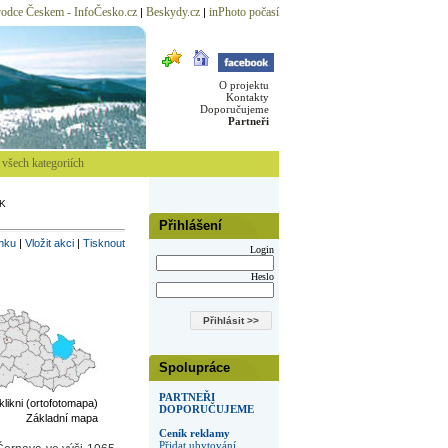
odce Českem - InfoČesko.cz
Beskydy.cz
inPhoto počasí
|
|
O projektu
Kontakty
Doporučujeme
Partneři
všech kategoriích
K
Přihlášení
inku
|
Vložit akci
|
Tisknout
Login
Heslo
Spolupráce
PARTNEŘI
 klikni (ortofotomapa)
DOPORUČUJEME
Základní mapa
Ceník reklamy
Přidat ubytování