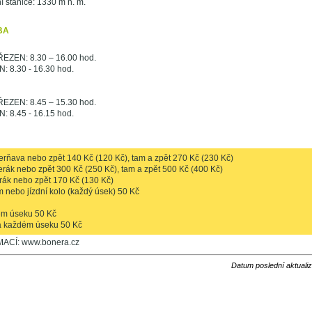
í stanice: 1330 m n. m.
BA
EZEN: 8.30 – 16.00 hod.
: 8.30 - 16.30 hod.
EZEN: 8.45 – 15.30 hod.
: 8.45 - 16.15 hod.
rňava nebo zpět 140 Kč (120 Kč), tam a zpět 270 Kč (230 Kč)
rák nebo zpět 300 Kč (250 Kč), tam a zpět 500 Kč (400 Kč)
rák nebo zpět 170 Kč (130 Kč)
 nebo jízdní kolo (každý úsek) 50 Kč
ém úseku 50 Kč
na každém úseku 50 Kč
ACÍ: www.bonera.cz
Datum poslední aktuali