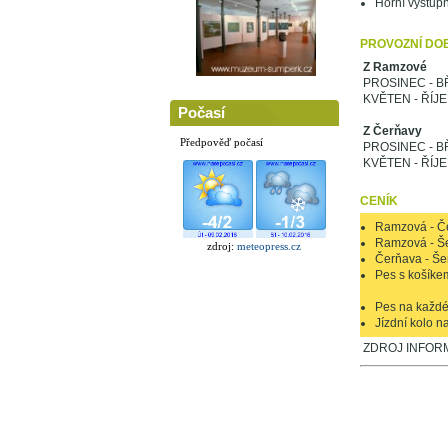
Horní výstupn
PROVOZNÍ DO
Z Ramzové
PROSINEC - BŘ
KVĚTEN - ŘÍJEN
Počasí
Z Čerňavy
Předpověď počasí
PROSINEC - BŘ
KVĚTEN - ŘÍJEN
CENÍK
Ramzová - Če
Ramzová - Še
zdroj:
meteopress.cz
Čerňava - Še
Pes s košíkem
Pes na každ
Jízdní kolo 
ZDROJ INFORM