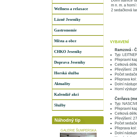
Dolní stanice l
m n. m. a horní
Wellness a relaxace
2 sedačková la
Lázně Jeseníky
Gastronomie
Města a obce
VYBAVENÍ
Ramzová - Č
CHKO Jeseníky
Typ: LEITNE
Přepravní ka
Doprava Jeseníky
Celková délk
Převýšení: 2
Horská služba
Počet sedače
Přeprava kol:
Aktuality
Dolní nástupn
Horní výstupn
Kalendář akcí
Čerňava (mez
Typ: NASCI
Služby
Přepravní kap
Celková délk
Převýšení: 2
Náhodný tip
Počet sedače
Přeprava kol:
GALERIE ŠUMPERSKA
Dolní nástupn