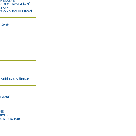
OVÉ-LÁZNĚ
EM V LIPOVÉ-LÁZNĚ
Á-LÁZNĚ
ÁVKY V DOLNÍ LIPOVÉ
-LÁZNĚ
U
H
–OBŘÍ SKÁLY-ŠERÁK
-LÁZNĚ
ZNĚ
PRSEK
O MĚSTA POD