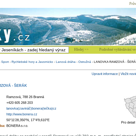
Prův
Hledej >>
Podrobné vyhledávání ve 
-
Sport
-
Rychlebské hory a Javornicko
-
Lanová dráha
-
Ostružná
-
LANOVKA RAMZOVÁ - ŠERÁ
Upravit informace
|
Vložit nov
ZOVÁ - ŠERÁK
Ramzová, 788 26 Branná
+420 605 268 203
lanovka(zavináč)bonera(tečka)cz
http://www.bonera.cz
50°11'28,350"N, 17°4'9,610"E
Pro detail
ba:
BONERA s.r.o.