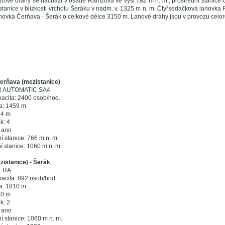
anové dráhy se nachází v osadě Ramzová ve výši 782 m n. m., prostřední stanice
 stanice v blízkosti vrcholu Šeráku v nadm. v. 1325 m n. m. Čtyřsedačková lanovk
novka Čerňava - Šerák o celkové délce 3150 m. Lanové dráhy jsou v provozu celor
erňava (mezistanice)
R AUTOMATIC SA4
pacita: 2400 osob/hod.
a: 1459 m
94 m
k: 4
 ano
í stanice: 766 m n. m.
í stanice: 1060 m n. m.
istanice) - Šerák
VERA
acita: 892 osob/hod.
a: 1810 m
70 m
k: 2
 ano
í stanice: 1060 m n. m.