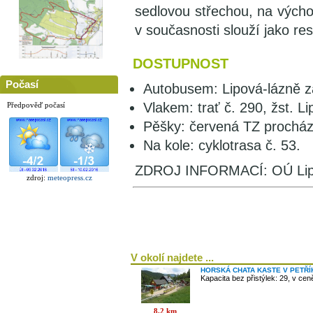
sedlovou střechou, na východ
v současnosti slouží jako re
DOSTUPNOST
Počasí
Autobusem: Lipová-lázně z
Vlakem: trať č. 290, žst. L
Předpověď počasí
Pěšky: červená TZ procháze
Na kole: cyklotrasa č. 53.
ZDROJ INFORMACÍ: OÚ Lip
zdroj:
meteopress.cz
V okolí najdete ...
HORSKÁ CHATA KASTE V PETŘ
Kapacita bez přistýlek: 29, v ce
8,2 km