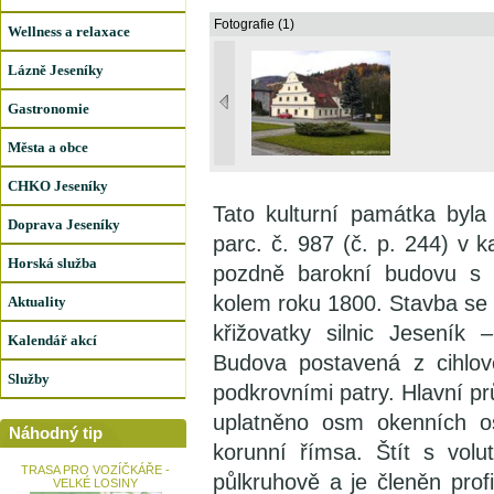
Fotografie (1)
Wellness a relaxace
Lázně Jeseníky
Gastronomie
Města a obce
CHKO Jeseníky
Tato kulturní památka byl
Doprava Jeseníky
parc. č. 987 (č. p. 244) v 
Horská služba
pozdně barokní budovu s k
kolem roku 1800. Stavba se 
Aktuality
křižovatky silnic Jeseník
Kalendář akcí
Budova postavená z cihlov
Služby
podkrovními patry. Hlavní pr
uplatněno osm okenních os
Náhodný tip
korunní římsa. Štít s vol
TRASA PRO VOZÍČKÁŘE -
půlkruhově a je členěn prof
VELKÉ LOSINY