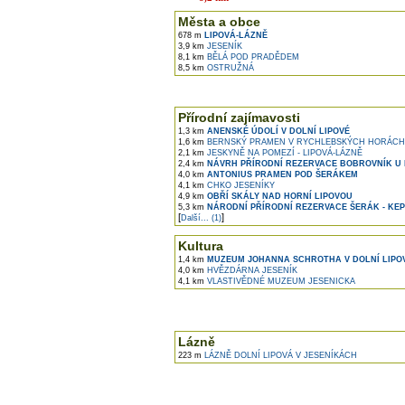
Města a obce
678 m
LIPOVÁ-LÁZNĚ
3,9 km
JESENÍK
8,1 km
BĚLÁ POD PRADĚDEM
8,5 km
OSTRUŽNÁ
Přírodní zajímavosti
1,3 km
ANENSKÉ ÚDOLÍ V DOLNÍ LIPOVÉ
1,6 km
BERNSKÝ PRAMEN V RYCHLEBSKÝCH HORÁCH
2,1 km
JESKYNĚ NA POMEZÍ - LIPOVÁ-LÁZNĚ
2,4 km
NÁVRH PŘÍRODNÍ REZERVACE BOBROVNÍK U 
4,0 km
ANTONIUS PRAMEN POD ŠERÁKEM
4,1 km
CHKO JESENÍKY
4,9 km
OBŘÍ SKÁLY NAD HORNÍ LIPOVOU
5,3 km
NÁRODNÍ PŘÍRODNÍ REZERVACE ŠERÁK - KE
[
]
Další... (1)
Kultura
1,4 km
MUZEUM JOHANNA SCHROTHA V DOLNÍ LIPO
4,0 km
HVĚZDÁRNA JESENÍK
4,1 km
VLASTIVĚDNÉ MUZEUM JESENICKA
Lázně
223 m
LÁZNĚ DOLNÍ LIPOVÁ V JESENÍKÁCH