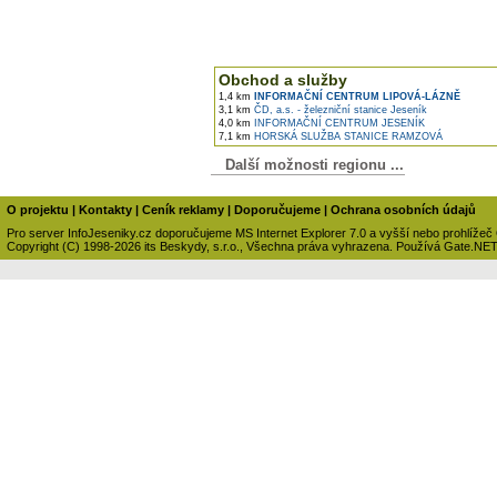
Obchod a služby
1,4 km
INFORMAČNÍ CENTRUM LIPOVÁ-LÁZNĚ
3,1 km
ČD, a.s. - železniční stanice Jeseník
4,0 km
INFORMAČNÍ CENTRUM JESENÍK
7,1 km
HORSKÁ SLUŽBA STANICE RAMZOVÁ
Další možnosti regionu ...
O projektu
|
Kontakty
|
Ceník reklamy
|
Doporučujeme
|
Ochrana osobních údajů
Pro server InfoJeseniky.cz doporučujeme MS Internet Explorer 7.0 a vyšší nebo prohlížeč
Copyright (C) 1998-2026 its Beskydy, s.r.o., Všechna práva vyhrazena. Používá Gate.NE