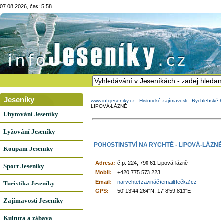
07.08.2026, čas: 5:58
Jeseníky
www.infojeseniky.cz
-
Historické zajímavosti
-
Rychlebské h
LIPOVÁ-LÁZNĚ
Ubytování Jeseníky
Lyžování Jeseníky
POHOSTINSTVÍ NA RYCHTĚ - LIPOVÁ-LÁZN
Koupání Jeseníky
Adresa:
č.p. 224, 790 61 Lipová-lázně
Sport Jeseníky
Mobil:
+420 775 573 223
Email:
narychte(zavináč)email(tečka)cz
Turistika Jeseníky
GPS:
50°13'44,264"N, 17°8'59,813"E
Zajímavosti Jeseníky
Kultura a zábava