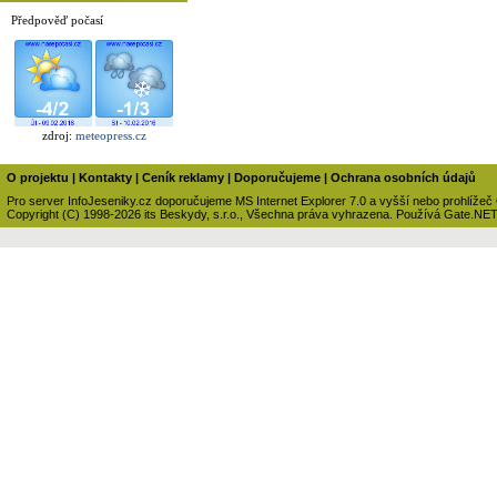
Předpověď počasí
zdroj:
meteopress.cz
O projektu
|
Kontakty
|
Ceník reklamy
|
Doporučujeme
|
Ochrana osobních údajů
Pro server InfoJeseniky.cz doporučujeme MS Internet Explorer 7.0 a vyšší nebo prohlížeč
Copyright (C) 1998-2026 its Beskydy, s.r.o., Všechna práva vyhrazena. Používá Gate.NE