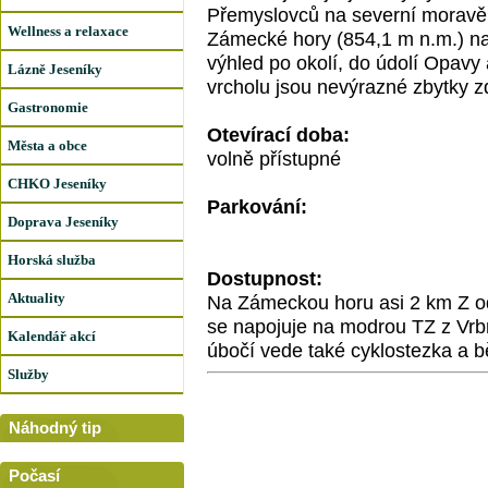
Přemyslovců na severní moravě ve
Wellness a relaxace
Zámecké hory (854,1 m n.m.) na
výhled po okolí, do údolí Opav
Lázně Jeseníky
vrcholu jsou nevýrazné zbytky z
Gastronomie
Otevírací doba:
Města a obce
volně přístupné
CHKO Jeseníky
Parkování:
Doprava Jeseníky
Horská služba
Dostupnost:
Aktuality
Na Zámeckou horu asi 2 km Z od
se napojuje na modrou TZ z Vrbn
Kalendář akcí
úbočí vede také cyklostezka a 
Služby
Náhodný tip
Počasí