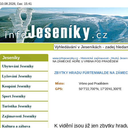
10.08.2026, čas: 15:41
Jeseníky
www.infojeseniky.cz
-
Historické zajímavosti
-
Hrubý Jesen
NA ZÁMECKÉ HOŘE U VRBNA POD PRADĚDEM
Ubytování Jeseníky
ZBYTKY HRADU FÜRTENWALDE NA ZÁMEC
Lyžování Jeseníky
Místo:
Vrbno pod Pradědem
Koupání Jeseníky
GPS:
50°7'22,700"N, 17°20'41,300"E
Sport Jeseníky
Turistika Jeseníky
Zajímavosti Jeseníky
K vidění jsou již jen zbytky hra
Kultura a zábava