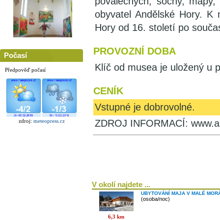
poválečných, sochy, mapy,
obyvatel Andělské Hory. K n
Hory od 16. století po souča
PROVOZNÍ DOBA
Počasí
Klíč od musea je uložený u 
Předpověď počasí
CENÍK
Vstupné je dobrovolné.
ZDROJ INFORMACÍ: www.and
zdroj:
meteopress.cz
V okolí najdete ...
UBYTOVÁNÍ MAJA V MALÉ MOR
(osoba/noc)
6,3 km