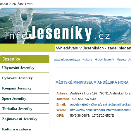
06.08.2026, čas: 17:43
Jeseníky
www.infojeseniky.cz
-
Kultura
-
Hrubý Jeseník
-
Muzea
-
A
Ubytování Jeseníky
Lyžování Jeseníky
MĚSTSKÉ MINIMUSEUM ANDĚLSKÁ HORA
Koupání Jeseníky
Adresa:
Andělská Hora 197, 793 31 Andělská Hora
Sport Jeseníky
Telefon:
+420 554 737 030
Email:
andelska(tečka)hora(zavináč)gmail(tečka
Turistika Jeseníky
WWW:
http://www.andelskahora.info/minimuseum.
GPS:
50°3'36,060"N, 17°23'20,652"E
Zajímavosti Jeseníky
Kultura a zábava