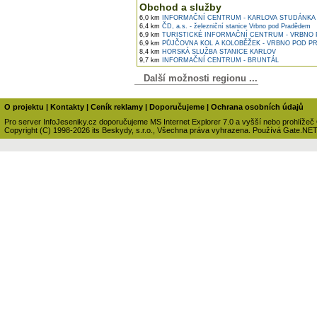
Obchod a služby
6,0 km
INFORMAČNÍ CENTRUM - KARLOVA STUDÁNKA
6,4 km
ČD, a.s. - železniční stanice Vrbno pod Pradědem
6,9 km
TURISTICKÉ INFORMAČNÍ CENTRUM - VRBNO
6,9 km
PŮJČOVNA KOL A KOLOBĚŽEK - VRBNO POD 
8,4 km
HORSKÁ SLUŽBA STANICE KARLOV
9,7 km
INFORMAČNÍ CENTRUM - BRUNTÁL
Další možnosti regionu ...
O projektu
|
Kontakty
|
Ceník reklamy
|
Doporučujeme
|
Ochrana osobních údajů
Pro server InfoJeseniky.cz doporučujeme MS Internet Explorer 7.0 a vyšší nebo prohlížeč
Copyright (C) 1998-2026 its Beskydy, s.r.o., Všechna práva vyhrazena. Používá Gate.NE