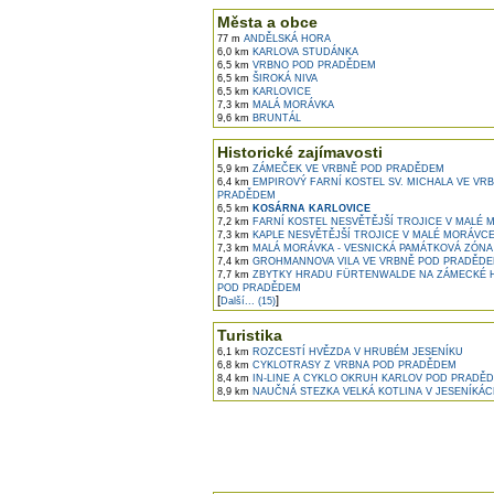
Města a obce
77 m
ANDĚLSKÁ HORA
6,0 km
KARLOVA STUDÁNKA
6,5 km
VRBNO POD PRADĚDEM
6,5 km
ŠIROKÁ NIVA
6,5 km
KARLOVICE
7,3 km
MALÁ MORÁVKA
9,6 km
BRUNTÁL
Historické zajímavosti
5,9 km
ZÁMEČEK VE VRBNĚ POD PRADĚDEM
6,4 km
EMPIROVÝ FARNÍ KOSTEL SV. MICHALA VE VR
PRADĚDEM
6,5 km
KOSÁRNA KARLOVICE
7,2 km
FARNÍ KOSTEL NESVĚTĚJŠÍ TROJICE V MALÉ
7,3 km
KAPLE NESVĚTĚJŠÍ TROJICE V MALÉ MORÁVC
7,3 km
MALÁ MORÁVKA - VESNICKÁ PAMÁTKOVÁ ZÓNA
7,4 km
GROHMANNOVA VILA VE VRBNĚ POD PRADĚD
7,7 km
ZBYTKY HRADU FÜRTENWALDE NA ZÁMECKÉ 
POD PRADĚDEM
[
]
Další... (15)
Turistika
6,1 km
ROZCESTÍ HVĚZDA V HRUBÉM JESENÍKU
6,8 km
CYKLOTRASY Z VRBNA POD PRADĚDEM
8,4 km
IN-LINE A CYKLO OKRUH KARLOV POD PRADĚ
8,9 km
NAUČNÁ STEZKA VELKÁ KOTLINA V JESENÍKÁ