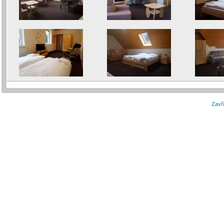
Zavří