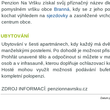
Penzion Na Vršku získal svůj příznačný název dl
pomyslném vršku obce
Branná
, kdy se z jeho p
kochat výhledem na
sjezdovky
a zasněžené vrcholk
centrum obce.
UBYTOVÁNÍ
Ubytování v šesti apartmánech, kdy každý má dvě
manželskými postelemi. Po dohodě je možnost přist
Prohřát unavené tělo a odpočinout si můžete v ma
osob a v infrasauně, kterou doplňuje ochlazovací k
Hosté mohou využít možnosti podávání bufe
kompletní polopenzi.
ZDROJ INFORMACÍ: penzionnavrsku.cz
Datum p