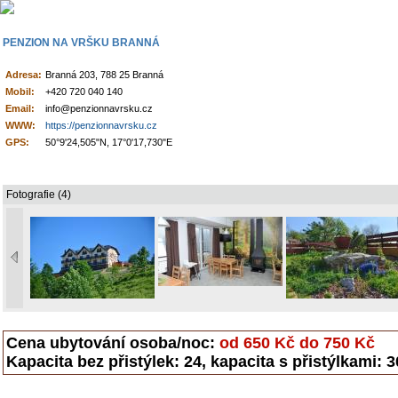
PENZION NA VRŠKU BRANNÁ
Adresa:
Branná 203, 788 25 Branná
Mobil:
+420 720 040 140
Email:
info@penzionnavrsku.cz
WWW:
https://penzionnavrsku.cz
GPS:
50°9'24,505"N, 17°0'17,730"E
Fotografie (4)
Cena ubytování osoba/noc:
od 650 Kč do 750 Kč
Kapacita bez přistýlek: 24, kapacita s přistýlkami: 3