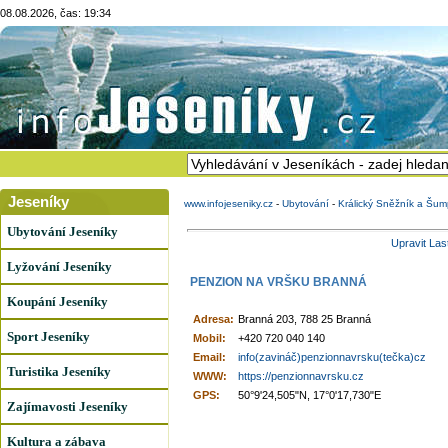
08.08.2026, čas: 19:34
Jeseníky
www.infojeseniky.cz
-
Ubytování
-
Králický Sněžník a Šum
Ubytování Jeseníky
Upravit Las
Lyžování Jeseníky
PENZION NA VRŠKU BRANNÁ
Koupání Jeseníky
Adresa:
Branná 203, 788 25 Branná
Sport Jeseníky
Mobil:
+420 720 040 140
Email:
info(zavináč)penzionnavrsku(tečka)cz
Turistika Jeseníky
WWW:
https://penzionnavrsku.cz
GPS:
50°9'24,505"N, 17°0'17,730"E
Zajímavosti Jeseníky
Kultura a zábava