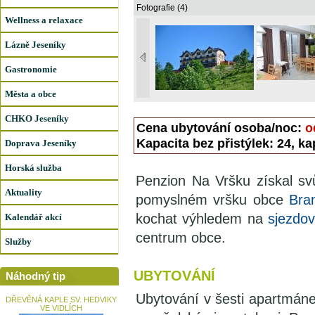
Fotografie (4)
Wellness a relaxace
Lázně Jeseníky
Gastronomie
Města a obce
CHKO Jeseníky
Cena ubytování osoba/noc:
o
Kapacita bez přistýlek: 24, ka
Doprava Jeseníky
Horská služba
Penzion Na Vršku získal sv
Aktuality
pomyslném vršku obce
Bra
kochat výhledem na
sjezdo
Kalendář akcí
centrum obce.
Služby
UBYTOVÁNÍ
Náhodný tip
Ubytování v šesti apartmán
DŘEVĚNÁ KAPLE SV. HEDVIKY
VE VIDLÍCH