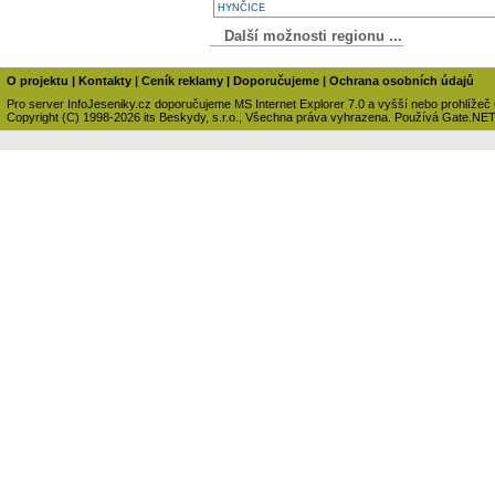
HYNČICE
Další možnosti regionu ...
O projektu
|
Kontakty
|
Ceník reklamy
|
Doporučujeme
|
Ochrana osobních údajů
Pro server InfoJeseniky.cz doporučujeme MS Internet Explorer 7.0 a vyšší nebo prohlížeč
Copyright (C) 1998-2026 its Beskydy, s.r.o., Všechna práva vyhrazena. Používá Gate.NE