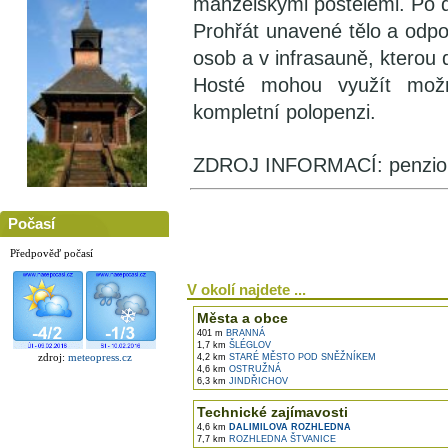
manželskými postelemi. Po d
Prohřát unavené tělo a odpo
osob a v infrasauně, kterou 
Hosté mohou využít možn
kompletní polopenzi.
ZDROJ INFORMACÍ: penzion
Počasí
Předpověď počasí
V okolí najdete ...
Města a obce
401 m
BRANNÁ
1,7 km
ŠLÉGLOV
zdroj:
meteopress.cz
4,2 km
STARÉ MĚSTO POD SNĚŽNÍKEM
4,6 km
OSTRUŽNÁ
6,3 km
JINDŘICHOV
Technické zajímavosti
4,6 km
DALIMILOVA ROZHLEDNA
7,7 km
ROZHLEDNA ŠTVANICE