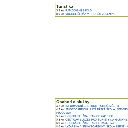
Turistika
5,9 km
RAMZOVSKÉ SEDLO
8,0 km
VRCHOL ŠERÁK V HRUBÉM JESENÍKU
Obchod a služby
4,2 km
INFORMAČNÍ CENTRUM - STARÉ MĚSTO
4,3 km
SNOWBOARDOVÁ A LYŽAŘSKÁ ŠKOLA, SKISERV
PŮJČOVNA
5,6 km
HORSKÁ SLUŽBA STANICE PAPRSEK
5,8 km
CENTRUM SLUŽEB PRO TURISTY NA HÁJOVNĚ
6,0 km
HORSKÁ SLUŽBA STANICE RAMZOVÁ
8,0 km
LYŽAŘSKÁ A SNOWBOARDOVÁ ŠKOLA BERST - 