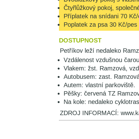
Čtyřlůžkový pokoj, společn
Příplatek na snídani 70 Kč/
Poplatek za psa 30 Kč/pes
DOSTUPNOST
Petříkov leží nedaleko Ramz
Vzdálenost vzdušnou čaro
Vlakem: žst. Ramzová, vzd
Autobusem: zast. Ramzová
Autem: vlastní parkoviště.
Pěšky: červená TZ Ramzov
Na kole: nedaleko cyklotras
ZDROJ INFORMACÍ: www.ka