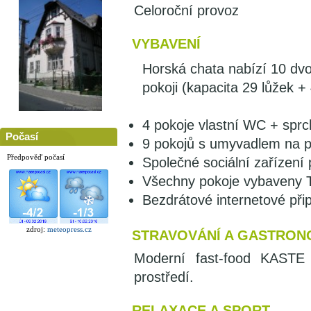
Celoroční provoz
VYBAVENÍ
Horská chata nabízí 10 dvo
pokoji (kapacita 29 lůžek + 
4 pokoje vlastní WC + sprc
Počasí
9 pokojů s umyvadlem na po
Předpověď počasí
Společné sociální zařízení
Všechny pokoje vybaveny 
Bezdrátové internetové přip
zdroj:
meteopress.cz
STRAVOVÁNÍ A GASTRON
Moderní fast-food KASTE 
prostředí.
RELAXACE A SPORT