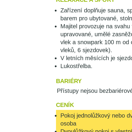
Zařízení doplňuje sauna, 
barem pro ubytované, stolní
Majitel provozuje na svahu
upravované, umělé zasněžo
vlek a snowpark 100 m od c
vleků, 6 sjezdovek).
V letních měsících je sjez
Lukostřelba.
BARIÉRY
Přístupy nejsou bezbariérov
CENÍK
Pokoj jednolůžkový nebo dv
osoba
Dvoulůžkový pokoj s vlast