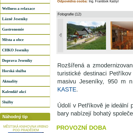
Odpovědná osoba:
Ing. František Kaštyl
Wellness a relaxace
Fotografie (12)
Lázně Jeseníky
Gastronomie
Města a obce
CHKO Jeseníky
Doprava Jeseníky
Rozšířená a zmodernizovan
Horská služba
turistické destinaci Petříko
masivu Jeseníky, 950 m n
Aktuality
KASTE
.
Kalendář akcí
Služby
Údolí v Petříkově je ideální 
bary nabízejí bohatý společe
Náhodný tip
PROVOZNÍ DOBA
MĚSTSKÁ KNIHOVNA VRBNO
POD PRADĚDEM