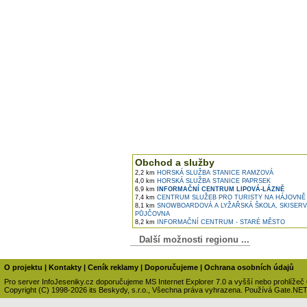
Obchod a služby
2,2 km
HORSKÁ SLUŽBA STANICE RAMZOVÁ
4,0 km
HORSKÁ SLUŽBA STANICE PAPRSEK
6,9 km
INFORMAČNÍ CENTRUM LIPOVÁ-LÁZNĚ
7,4 km
CENTRUM SLUŽEB PRO TURISTY NA HÁJOVNĚ
8,1 km
SNOWBOARDOVÁ A LYŽAŘSKÁ ŠKOLA, SKISERV
PŮJČOVNA
8,2 km
INFORMAČNÍ CENTRUM - STARÉ MĚSTO
Další možnosti regionu ...
O projektu
|
Kontakty
|
Ceník reklamy
|
Doporučujeme
|
Ochrana osobních údajů
Pro server InfoJeseniky.cz doporučujeme MS Internet Explorer 7.0 a vyšší nebo prohlížeč
Copyright (C) 1998-2026 its Beskydy, s.r.o., Všechna práva vyhrazena. Používá Gate.NE