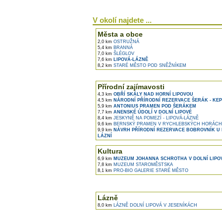
V okolí najdete ...
Města a obce
2,0 km
OSTRUŽNÁ
5,4 km
BRANNÁ
7,0 km
ŠLÉGLOV
7,6 km
LIPOVÁ-LÁZNĚ
8,2 km
STARÉ MĚSTO POD SNĚŽNÍKEM
Přírodní zajímavosti
4,3 km
OBŘÍ SKÁLY NAD HORNÍ LIPOVOU
4,5 km
NÁRODNÍ PŘÍRODNÍ REZERVACE ŠERÁK - KE
5,9 km
ANTONIUS PRAMEN POD ŠERÁKEM
7,7 km
ANENSKÉ ÚDOLÍ V DOLNÍ LIPOVÉ
8,4 km
JESKYNĚ NA POMEZÍ - LIPOVÁ-LÁZNĚ
9,6 km
BERNSKÝ PRAMEN V RYCHLEBSKÝCH HORÁCH
9,9 km
NÁVRH PŘÍRODNÍ REZERVACE BOBROVNÍK U 
LÁZNÍ
Kultura
6,9 km
MUZEUM JOHANNA SCHROTHA V DOLNÍ LIPO
7,8 km
MUZEUM STAROMĚSTSKA
8,1 km
PRO-BIO GALERIE STARÉ MĚSTO
Lázně
8,0 km
LÁZNĚ DOLNÍ LIPOVÁ V JESENÍKÁCH