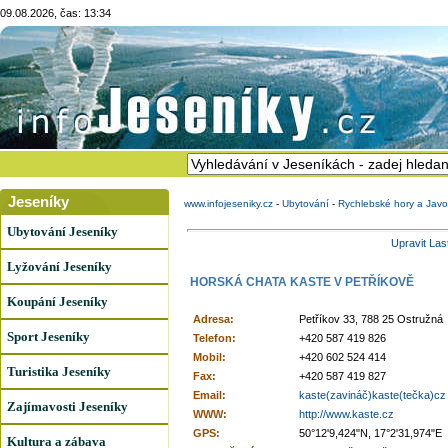
09.08.2026, čas: 13:34
Jeseníky
www.infojeseniky.cz
-
Ubytování
-
Rychlebské hory a Javo
Ubytování Jeseníky
Upravit Las
Lyžování Jeseníky
HORSKÁ CHATA KASTE V PETŘÍKOVĚ
Koupání Jeseníky
Adresa:
Petříkov 33, 788 25 Ostružná
Sport Jeseníky
Telefon:
+420 587 419 826
Mobil:
+420 602 524 414
Turistika Jeseníky
Fax:
+420 587 419 827
Email:
kaste(zavináč)kaste(tečka)cz
Zajímavosti Jeseníky
WWW:
http://www.kaste.cz
GPS:
50°12'9,424"N, 17°2'31,974"E
Kultura a zábava