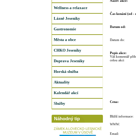
Název akce:
Wellness a relaxace
Čas konání (od - 
Lázně Jeseníky
Datum od:
Gastronomie
Města a obce
Datum do:
CHKO Jeseníky
Popis akce:
Váš komentář přibl
celou akci
Doprava Jeseníky
Horská služba
Aktuality
Kalendář akcí
Cena:
Služby
Bližší informace:
Náhodný tip
WWW:
ZÁMEK A LOVECKO-LESNICKÉ
MUZEUM V ÚSOVĚ
Email: