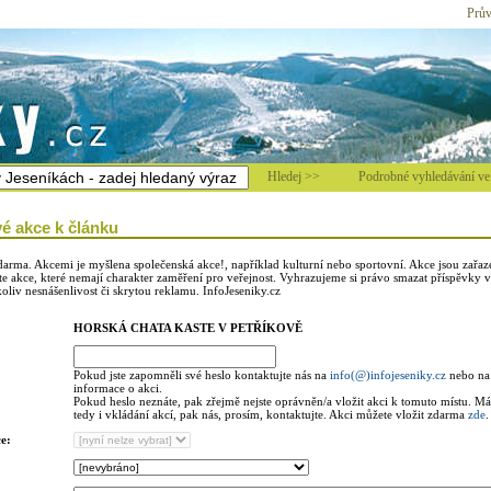
Prův
Hledej >>
Podrobné vyhledávání ve 
é akce k článku
darma. Akcemi je myšlena společenská akce!, například kulturní nebo sportovní. Akce jsou zařaz
e akce, které nemají charakter zaměření pro veřejnost. Vyhrazujeme si právo smazat příspěvky vu
oliv nesnášenlivost či skrytou reklamu. InfoJeseniky.cz
HORSKÁ CHATA KASTE V PETŘÍKOVĚ
Pokud jste zapomněli své heslo kontaktujte nás na
info(@)infojeseniky.cz
nebo na 
informace o akci.
Pokud heslo neznáte, pak zřejmě nejste oprávněn/a vložit akci k tomuto místu. Mát
tedy i vkládání akcí, pak nás, prosím, kontaktujte. Akci můžete vložit zdarma
zde
.
e: