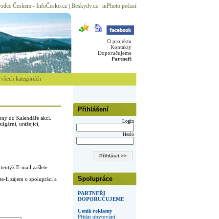
odce Českem - InfoČesko.cz
Beskydy.cz
inPhoto počasí
|
|
O projektu
Kontakty
Doporučujeme
Partneři
všech kategoriích
Přihlášení
eny do Kalendáře akcí.
Login
lgární, urážející,
Heslo
tentýž E-mail zašlete
Spolupráce
e-li zájem o spolupráci a
PARTNEŘI
DOPORUČUJEME
Ceník reklamy
Přidat ubytování