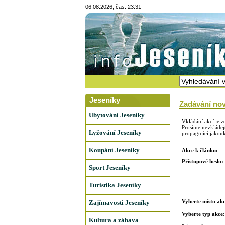
06.08.2026, čas: 23:31
Jeseníky
Zadávání nov
Ubytování Jeseníky
Vkládání akcí je z
Prosíme nevkládejt
Lyžování Jeseníky
propagující jakouk
Koupání Jeseníky
Akce k článku:
Přístupové heslo:
Sport Jeseníky
Turistika Jeseníky
Vyberte místo akc
Zajímavosti Jeseníky
Vyberte typ akce:
Kultura a zábava