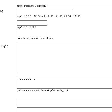
např.: Posezení u cimbálu
do):
např.:
10:30 - 18:00
nebo
9:30 - 11.30, 13:00 - 17:30
např.: 23.5.2002
při jednodenní akci nevyplňujte
ižující
(informace o ceně (zdarma), předprodej, ...)